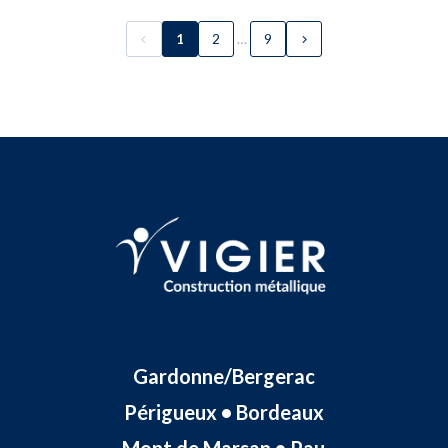
…
1
2
9
Gardonne/Bergerac
Périgueux • Bordeaux
Mont de Marsan • Pau